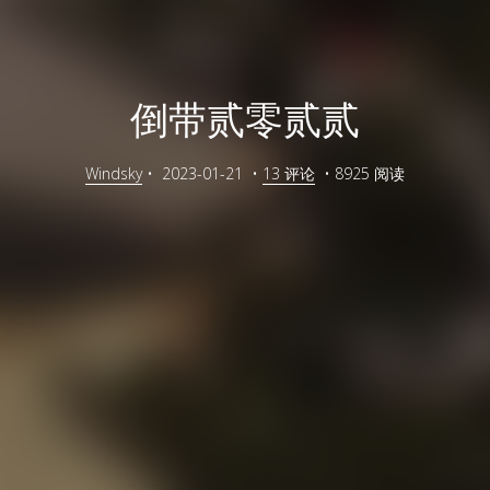
倒带贰零贰贰
Windsky
•
2023-01-21
•
13 评论
•
8925 阅读