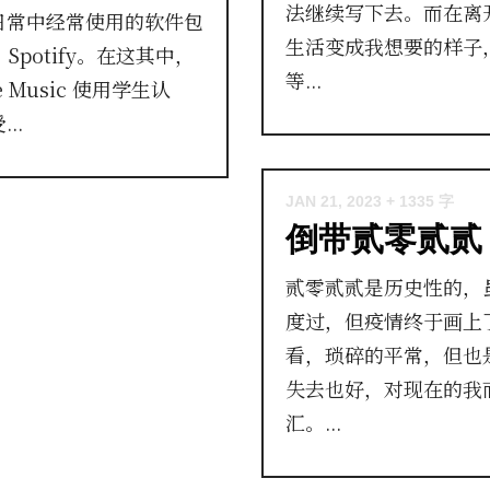
法继续写下去。而在离
日常中经常使用的软件包
生活变成我想要的样子
，Spotify。在这其中，
等...
Music 使用学生认
..
JAN 21, 2023
+ 1335 字
倒带贰零贰贰
贰零贰贰是历史性的，
度过，但疫情终于画上
看，琐碎的平常，但也
失去也好，对现在的我
汇。...