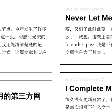
OCT 06, 2023
+ 1116 字
Never Let M
的节点，今年发生了许多
哎，又到了此时此刻。
候写点什么。深感时光流的
么了，我想。游戏王者荣耀 Mi
刻我还能清清楚楚的记
friends's pas
的时候。这篇文章其实应
交属性是大于其实...
MAY 27, 2023
+ 1293 字
I Complete M
最好用的第三方网
很久没有更新日常了，
是每次想写下什么文字