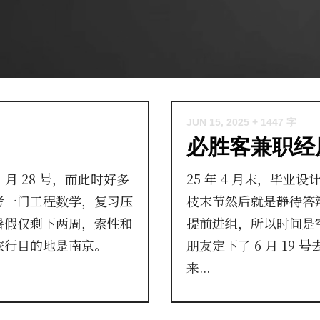
JUN 15, 2025
+ 1447 字
必胜客兼职经
月 28 号，而此时好多
25 年 4 月末，毕
考一门工程数学，复习压
枝末节然后就是静待答
暑假仅剩下两周，索性和
提前进组，所以时间是
旅行目的地是南京。
朋友定下了 6 月 19
来...