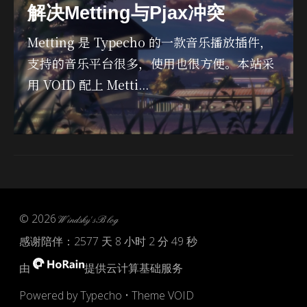
解决Metting与Pjax冲突
Metting 是 Typecho 的一款音乐播放插件，
支持的音乐平台很多，使用也很方便。本站采
用 VOID 配上 Metti...
© 2026
Windsky's Blog
感谢陪伴：
2577 天 8 小时 2 分 49 秒
由
提供云计算基础服务
Powered by
Typecho
•
Theme VOID